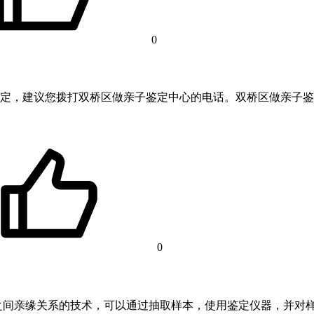
0
定，建议您拨打双桥区做亲子鉴定中心的电话。双桥区做亲子鉴
0
之间亲缘关系的技术，可以通过抽取样本，使用鉴定仪器，并对