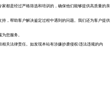
专家都是经过严格筛选和培训的，确保他们能够提供高质量的亲
支持，帮助客户解决鉴定过程中遇到的问题。我们还为客户提供
诚为您服务。
相关法律责任。如发现本站有涉嫌抄袭侵权/违法违规的内