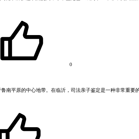
0
于鲁南平原的中心地带。在临沂，司法亲子鉴定是一种非常重要