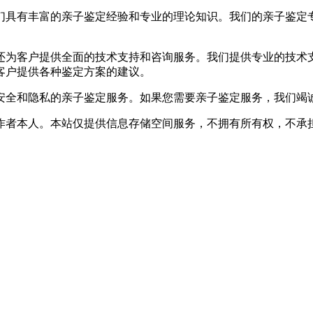
们具有丰富的亲子鉴定经验和专业的理论知识。我们的亲子鉴定
还为客户提供全面的技术支持和咨询服务。我们提供专业的技术
客户提供各种鉴定方案的建议。
安全和隐私的亲子鉴定服务。如果您需要亲子鉴定服务，我们竭
作者本人。本站仅提供信息存储空间服务，不拥有所有权，不承担